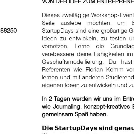
VON DER IDEE ZUM ENTREPRENE
Dieses zweitägige Workshop-Event ri
Seite auslebe möchten, um St
 88250
StartupDays sind eine großartige G
Ideen zu entwickeln, zu testen 
vernetzen. Lerne die Grundl
verebessere deine Fähigkeiten im
Geschäftsmodellierung. Du hast
Referenten wie Florian Komm von
lernen und mit anderen Studiere
eigenen Ideen zu entwickeln und zu
In 2 Tagen werden wir uns im Ent
wie Journaling, konzept-kreatives
gemeinsam Spaß haben.
𝗗𝗶𝗲 𝗦𝘁𝗮𝗿𝘁𝘂𝗽𝗗𝗮𝘆𝘀 𝘀𝗶𝗻𝗱 𝗴𝗲𝗻𝗮𝘂