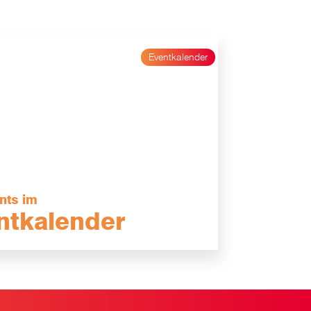
Eventkalender
ents im
ntkalender