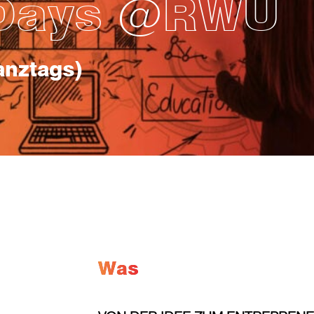
 Days @RWU
anztags)
Was