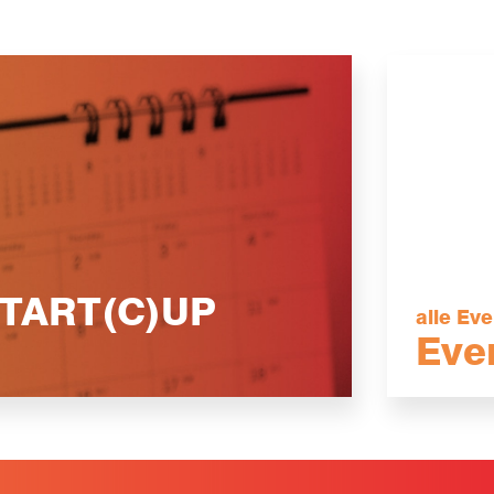
 START(C)UP
alle Ev
Eve