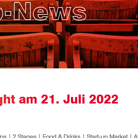
p-News
ht am 21. Juli 2022
ps | 2 Stages | Food & Drinks | Start-up Market | A